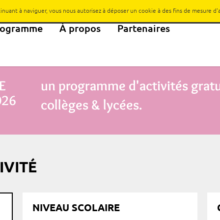
ntinuant à naviguer, vous nous autorisez à déposer un cookie à des fins de mesure d
rogramme
À propos
Partenaires
E
un programme d'activités gratui
026
collèges & lycées.
IVITÉ
NIVEAU SCOLAIRE