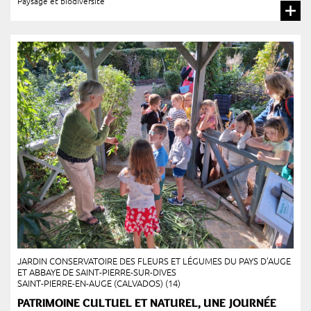
Paysage et biodiversité
JARDIN CONSERVATOIRE DES FLEURS ET LÉGUMES DU PAYS D'AUGE
ET ABBAYE DE SAINT-PIERRE-SUR-DIVES
SAINT-PIERRE-EN-AUGE (CALVADOS) (14)
PATRIMOINE CULTUEL ET NATUREL, UNE JOURNÉE