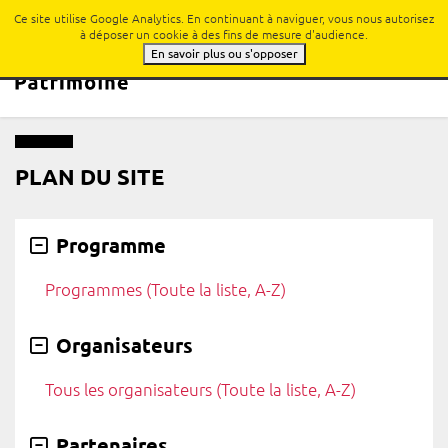
Ce site utilise Google Analytics. En continuant à naviguer, vous nous autorisez
à déposer un cookie à des fins de mesure d'audience.
Toggle na
En savoir plus ou s'opposer
PLAN DU SITE
Programme
Programmes (Toute la liste, A-Z)
Organisateurs
Tous les organisateurs (Toute la liste, A-Z)
Partenaires