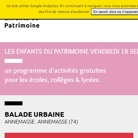
Ce site utilise Google Analytics. En continuant à naviguer, vous nous autorisez
des fins de mesure d'audience.
En savoir plus ou s'oppose
LES ENFANTS DU PATRIMOINE
VENDREDI 18 S
un programme d'activités gratuites
pour les écoles, collèges & lycées.
BALADE URBAINE
ANNEMASSE
ANNEMASSE (74)
,