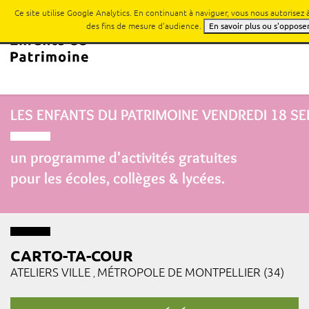
Ce site utilise Google Analytics. En continuant à naviguer, vous nous autorisez
des fins de mesure d'audience.
En savoir plus ou s'oppose
LES ENFANTS DU PATRIMOINE
VENDREDI 18 S
un programme d'activités gratuites
pour les écoles, collèges & lycées.
CARTO-TA-COUR
ATELIERS VILLE
MÉTROPOLE DE MONTPELLIER (34)
,