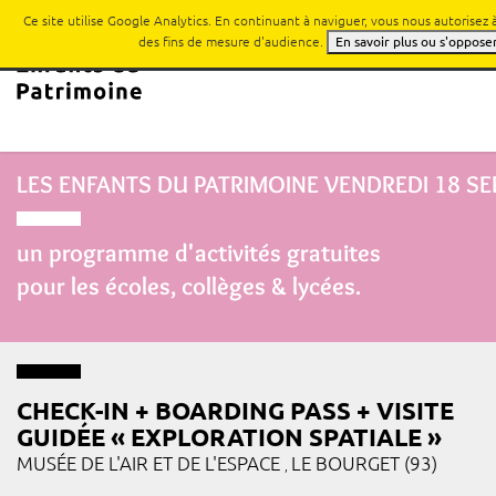
Ce site utilise Google Analytics. En continuant à naviguer, vous nous autorisez
des fins de mesure d'audience.
En savoir plus ou s'oppose
LES ENFANTS DU PATRIMOINE
VENDREDI 18 S
un programme d'activités gratuites
pour les écoles, collèges & lycées.
CHECK-IN + BOARDING PASS + VISITE
GUIDÉE « EXPLORATION SPATIALE »
MUSÉE DE L'AIR ET DE L'ESPACE
LE BOURGET (93)
,