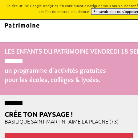
Ce site utilise Google Analytics. En continuant à naviguer, vous nous autorisez
des fins de mesure d'audience.
En savoir plus ou s'oppose
LES ENFANTS DU PATRIMOINE
VENDREDI 18 S
un programme d'activités gratuites
pour les écoles, collèges & lycées.
CRÉE TON PAYSAGE !
BASILIQUE SAINT-MARTIN
AIME LA PLAGNE (73)
,