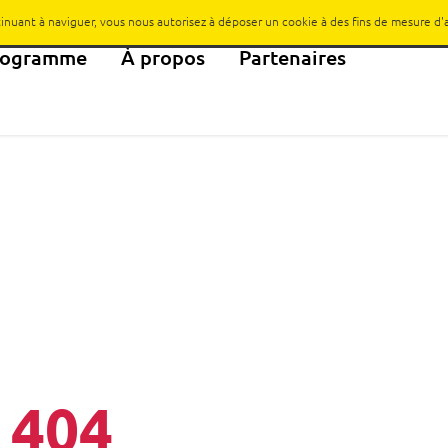
ntinuant à naviguer, vous nous autorisez à déposer un cookie à des fins de mesure d
rogramme
À propos
Partenaires
404