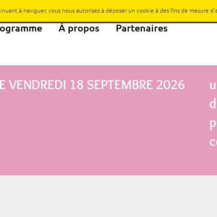
ntinuant à naviguer, vous nous autorisez à déposer un cookie à des fins de mesure d
rogramme
À propos
Partenaires
E
VENDREDI 18 SEPTEMBRE 2026
u
d
p
c