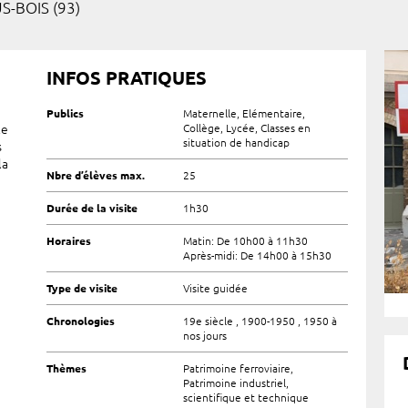
-BOIS (93)
INFOS PRATIQUES
Publics
Maternelle, Elémentaire,
le
Collège, Lycée, Classes en
situation de handicap
s
la
Nbre d’élèves max.
25
Durée de la visite
1h30
Horaires
Matin: De 10h00 à 11h30
Après-midi: De 14h00 à 15h30
Type de visite
Visite guidée
Chronologies
19e siècle , 1900-1950 , 1950 à
nos jours
Thèmes
Patrimoine ferroviaire,
Patrimoine industriel,
scientifique et technique