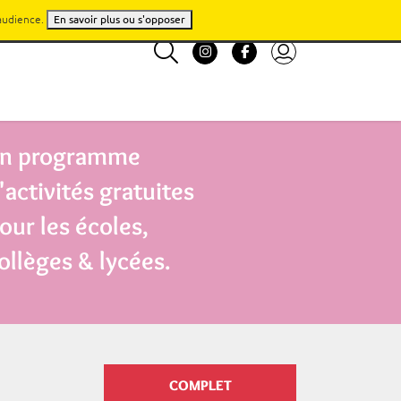
'audience.
En savoir plus ou s'opposer
n programme
'activités gratuites
our les écoles,
ollèges & lycées.
COMPLET