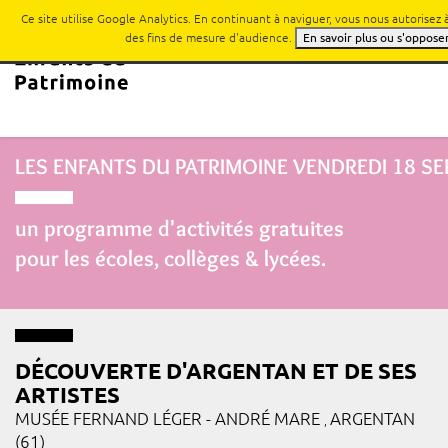
Ce site utilise Google Analytics. En continuant à naviguer, vous nous autorisez
des fins de mesure d'audience.
En savoir plus ou s'oppose
LES ENFANTS DU PATRIMOINE
VENDREDI 18 S
un programme d'activités gratuites
pour les écoles, collèges & lycées.
DÉCOUVERTE D'ARGENTAN ET DE SES
ARTISTES
MUSÉE FERNAND LÉGER - ANDRÉ MARE
ARGENTAN
,
(61)