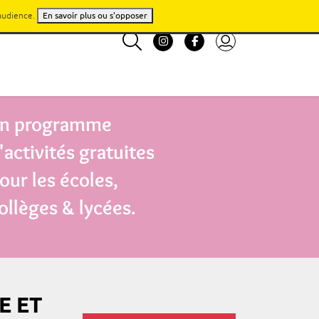
'audience.
En savoir plus ou s'opposer
n programme
'activités gratuites
our les écoles,
ollèges & lycées.
E ET