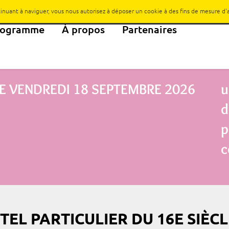
ntinuant à naviguer, vous nous autorisez à déposer un cookie à des fins de mesure d
rogramme
À propos
Partenaires
E
VENDREDI 18 SEPTEMBRE 2026
u
d
p
c
EL PARTICULIER DU 16E SIÈCL