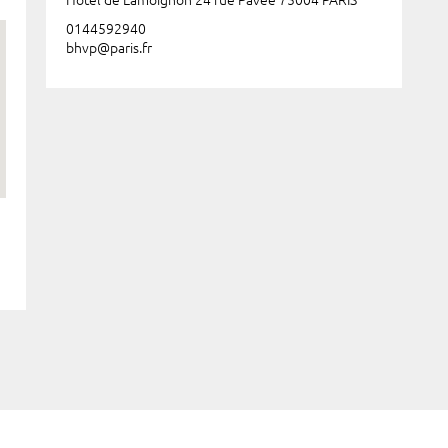
Hôtel de Lamoignon 24 rue Pavée 75004 PARIS
0144592940
bhvp@paris.fr