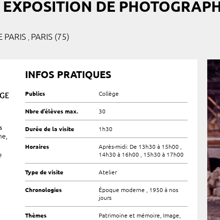
E EXPOSITION DE PHOTOGRAPH
E PARIS
PARIS (75)
,
INFOS PRATIQUES
AGE
Publics
Collège
Nbre d’élèves max.
30
s
Durée de la visite
1h30
ne,
Horaires
Après-midi: De 13h30 à 15h00 ,
e
14h30 à 16h00 , 15h30 à 17h00
Type de visite
Atelier
Chronologies
Époque moderne , 1950 à nos
jours
Thèmes
Patrimoine et mémoire, Image,