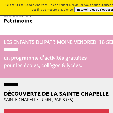
Ce site utilise Google Analytics. En continuant à naviguer, vous nous autorisez
des fins de mesure d'audience.
En savoir plus ou s'oppose
LES ENFANTS DU PATRIMOINE
VENDREDI 18 S
un programme d'activités gratuites
pour les écoles, collèges & lycées.
DÉCOUVERTE DE LA SAINTE-CHAPELLE
SAINTE-CHAPELLE - CMN
PARIS (75)
,