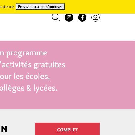
'audience.
En savoir plus ou s'opposer
n programme
'activités gratuites
our les écoles,
ollèges & lycées.
UN
COMPLET