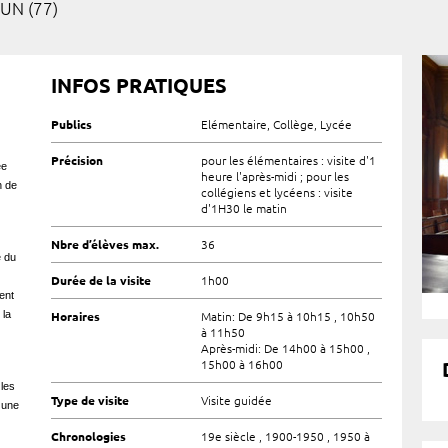
UN (77)
INFOS PRATIQUES
Publics
Elémentaire, Collège, Lycée
Précision
pour les élémentaires : visite d'1
ée
heure l'après-midi ; pour les
n de
collégiens et lycéens : visite
d'1H30 le matin
Nbre d’élèves max.
36
e du
Durée de la visite
1h00
ent
 la
Horaires
Matin: De 9h15 à 10h15 , 10h50
à 11h50
Après-midi: De 14h00 à 15h00 ,
15h00 à 16h00
 les
Type de visite
Visite guidée
, une
.
Chronologies
19e siècle , 1900-1950 , 1950 à