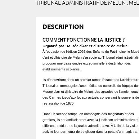
TRIBUNAL ADMINISTRATIF DE MELUN
MEL
,
DESCRIPTION
COMMENT FONCTIONNE LA JUSTICE ?
Organisé par : Musée d'Art et d'Histoire de Melun
À l’occasion de l'édition 2026 des Enfants du Patrimoine, le Mus
d'art et d'histoire de Melun s'associe au Tribunal administratif afi
proposer une visite guidée exceptionnelle à destination des
établissements scolaires.
Ils découvriront dans un premier temps l'histoire de l'architectur
Tribunal en compagnie d'une médiatrice culturelle de l'équipe du
Musée d'art et d'histoire de Melun, des arcades de l'ancien couv
des Carmes jusqu'aux locaux actuels conservant le souvenir de
restauration de 1876.
Dans un second temps, en compagnie des magistrats et des
greffiers, ils se familiariseront avec la juridiction administrative et
différents métiers de la justice administrative. À la fin de la visite
activité leur permettra de se glisser dans la peau d'un magistrat