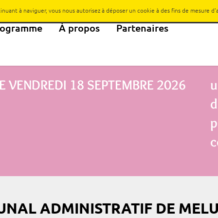
ntinuant à naviguer, vous nous autorisez à déposer un cookie à des fins de mesure d
rogramme
À propos
Partenaires
E
VENDREDI 18 SEPTEMBRE 2026
u
d
p
c
UNAL ADMINISTRATIF DE MEL