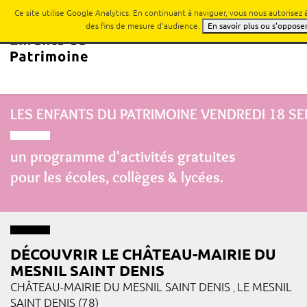
Ce site utilise Google Analytics. En continuant à naviguer, vous nous autorisez
des fins de mesure d'audience.
En savoir plus ou s'oppose
LES ENFANTS DU PATRIMOINE
VENDREDI 18 S
un programme d'activités gratuites
pour les écoles, collèges & lycées.
DÉCOUVRIR LE CHÂTEAU-MAIRIE DU
MESNIL SAINT DENIS
CHÂTEAU-MAIRIE DU MESNIL SAINT DENIS
LE MESNIL
,
SAINT DENIS (78)