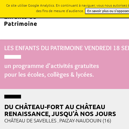
Ce site utilise Google Analytics. En continuant à naviguer, vous nous autorisez
des fins de mesure d'audience.
En savoir plus ou s'oppose
LES ENFANTS DU PATRIMOINE
VENDREDI 18 S
un programme d'activités gratuites
pour les écoles, collèges & lycées.
DU CHÂTEAU-FORT AU CHÂTEAU
RENAISSANCE, JUSQU'À NOS JOURS
CHÂTEAU DE SAVEILLES
PAIZAY-NAUDOUIN (16)
,