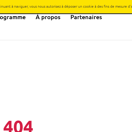
ntinuant à naviguer, vous nous autorisez à déposer un cookie à des fins de mesure d
rogramme
À propos
Partenaires
404