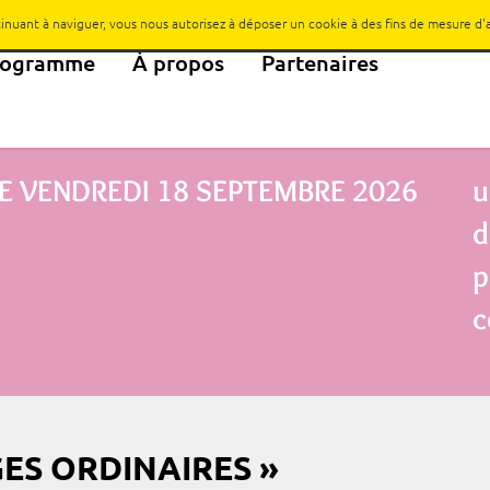
ntinuant à naviguer, vous nous autorisez à déposer un cookie à des fins de mesure d
rogramme
À propos
Partenaires
E
VENDREDI 18 SEPTEMBRE 2026
u
d
p
c
GES ORDINAIRES »