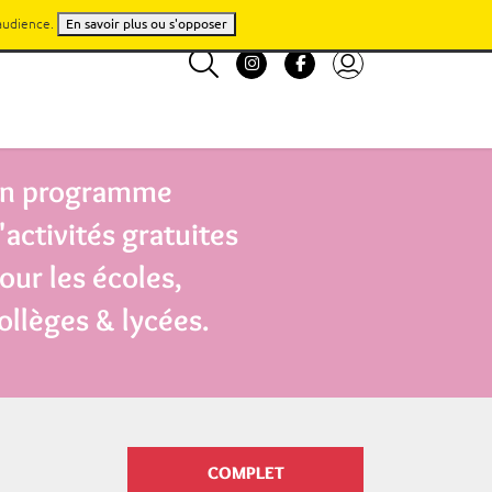
'audience.
En savoir plus ou s'opposer
n programme
'activités gratuites
our les écoles,
ollèges & lycées.
COMPLET