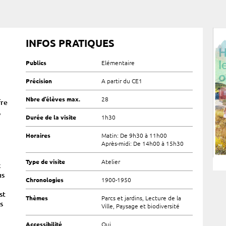
INFOS PRATIQUES
Publics
Elémentaire
Précision
A partir du CE1
Nbre d’élèves max.
28
fre
,
Durée de la visite
1h30
Horaires
Matin: De 9h30 à 11h00
Après-midi: De 14h00 à 15h30
Type de visite
Atelier
x
us
Chronologies
1900-1950
st
Thèmes
Parcs et jardins, Lecture de la
s
Ville, Paysage et biodiversité
Accessibilité
Oui