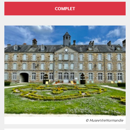
COMPLET
© MuseeVireNormandie