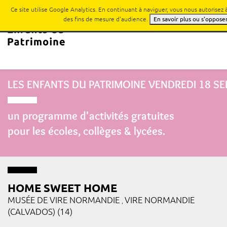
Ce site utilise Google Analytics. En continuant à naviguer, vous nous autorisez
des fins de mesure d'audience.
En savoir plus ou s'oppose
LES ENFANTS DU PATRIMOINE
VENDREDI 18 S
un programme d'activités gratuites
pour les écoles, collèges & lycées.
HOME SWEET HOME
MUSÉE DE VIRE NORMANDIE
VIRE NORMANDIE
,
(CALVADOS) (14)