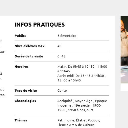
INFOS PRATIQUES
Publics
Elémentaire
e
s
Nbre d’élèves max.
40
son
Durée de la visite
0h45
Horaires
Matin: De 9h45 à 10h30 , 11h00
à 11h45
ls
Après-midi: De 13h45 à 14h30 ,
s
15h00 à 15h45
 et
Type de visite
Conte
ces.
Chronologies
Antiquité , Moyen Âge , Époque
moderne , 19e siècle , 1900-
1950 , 1950 à nos jours
Thèmes
Patrimoine, État et Pouvoir,
Lieux d'Art & de Culture