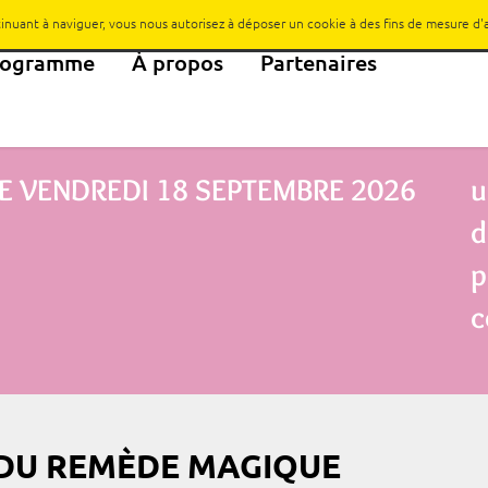
ntinuant à naviguer, vous nous autorisez à déposer un cookie à des fins de mesure d
rogramme
À propos
Partenaires
E
VENDREDI 18 SEPTEMBRE 2026
u
d
p
c
 DU REMÈDE MAGIQUE