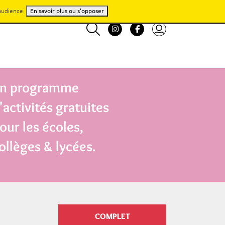
'audience.
En savoir plus ou s'opposer
n programme
'activités gratuites
our les écoles,
ollèges & lycées.
COMPLET