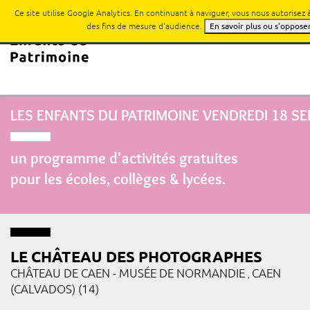
Ce site utilise Google Analytics. En continuant à naviguer, vous nous autorisez
des fins de mesure d'audience.
En savoir plus ou s'oppose
LES ENFANTS DU PATRIMOINE
VENDREDI 18 S
un programme d'activités gratuites
pour les écoles, collèges & lycées.
LE CHÂTEAU DES PHOTOGRAPHES
CHÂTEAU DE CAEN - MUSÉE DE NORMANDIE
CAEN
,
(CALVADOS) (14)