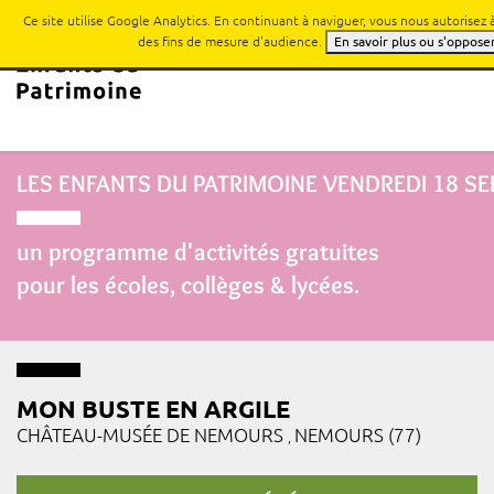
Ce site utilise Google Analytics. En continuant à naviguer, vous nous autorisez
des fins de mesure d'audience.
En savoir plus ou s'oppose
LES ENFANTS DU PATRIMOINE
VENDREDI 18 S
un programme d'activités gratuites
pour les écoles, collèges & lycées.
MON BUSTE EN ARGILE
CHÂTEAU-MUSÉE DE NEMOURS
NEMOURS (77)
,