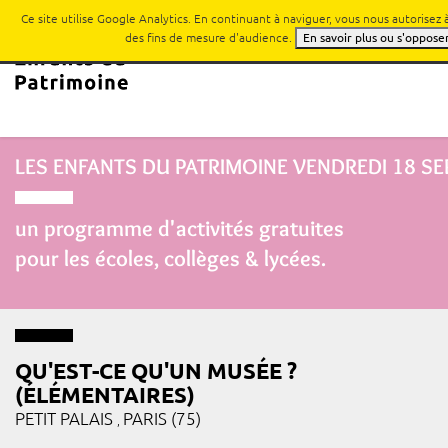
Ce site utilise Google Analytics. En continuant à naviguer, vous nous autorisez
des fins de mesure d'audience.
En savoir plus ou s'oppose
LES ENFANTS DU PATRIMOINE
VENDREDI 18 S
un programme d'activités gratuites
pour les écoles, collèges & lycées.
QU'EST-CE QU'UN MUSÉE ?
(ÉLÉMENTAIRES)
PETIT PALAIS
PARIS (75)
,