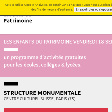
Ce site utilise Google Analytics. En continuant à naviguer, vous nous autorisez
des fins de mesure d'audience.
En savoir plus ou s'oppose
LES ENFANTS DU PATRIMOINE
VENDREDI 18 S
un programme d'activités gratuites
pour les écoles, collèges & lycées.
STRUCTURE MONUMENTALE
CENTRE CULTUREL SUISSE
PARIS (75)
,