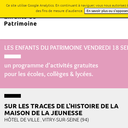
Ce site utilise Google Analytics. En continuant à naviguer, vous nous autorisez
des fins de mesure d'audience.
En savoir plus ou s'oppose
LES ENFANTS DU PATRIMOINE
VENDREDI 18 S
un programme d'activités gratuites
pour les écoles, collèges & lycées.
SUR LES TRACES DE L'HISTOIRE DE LA
MAISON DE LA JEUNESSE
HÔTEL DE VILLE
VITRY-SUR-SEINE (94)
,