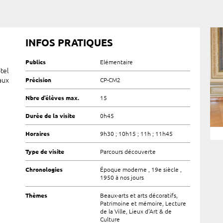
INFOS PRATIQUES
Publics
Elémentaire
ôtel
aux
Précision
CP-CM2
Nbre d’élèves max.
15
Durée de la visite
0h45
Horaires
9h30 ; 10h15 ; 11h ; 11h45
Type de visite
Parcours découverte
Chronologies
Époque moderne , 19e siècle ,
1950 à nos jours
Thèmes
Beaux-arts et arts décoratifs,
Patrimoine et mémoire, Lecture
de la Ville, Lieux d'Art & de
Culture