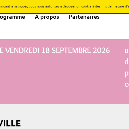
ntinuant à naviguer, vous nous autorisez à déposer un cookie à des fins de mesure d
rogramme
À propos
Partenaires
E
VENDREDI 18 SEPTEMBRE 2026
u
d
p
c
VILLE