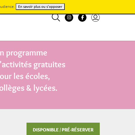
'audience.
En savoir plus ou s'opposer
n programme
'activités gratuites
our les écoles,
ollèges & lycées.
DISPONIBLE / PRÉ-RÉSERVER